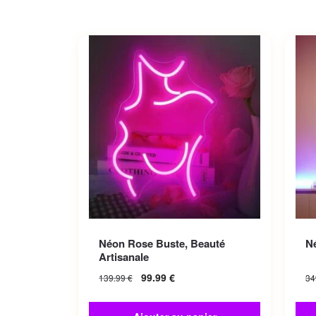
Néon Rose Buste, Beauté
N
Artisanale
99.99
€
139.99
€
34