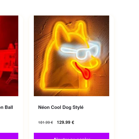
iations.
n Ball
Néon Cool Dog Stylé
choisies
129.99
€
181.99
€