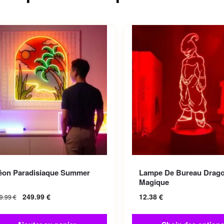
Ce produit a plusieurs var
éon Paradisiaque Summer
Lampe De Bureau Drago
Les options peuvent être 
Magique
sur la page du produit
249.99
€
12.38
€
9.99
€