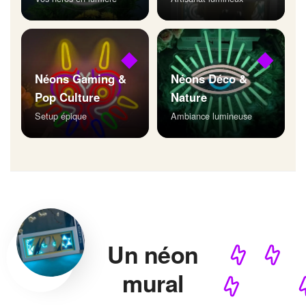
◆
◆
Néons Gaming &
Néons Déco &
Pop Culture
Nature
Setup épique
Ambiance lumineuse
Un néon
mural