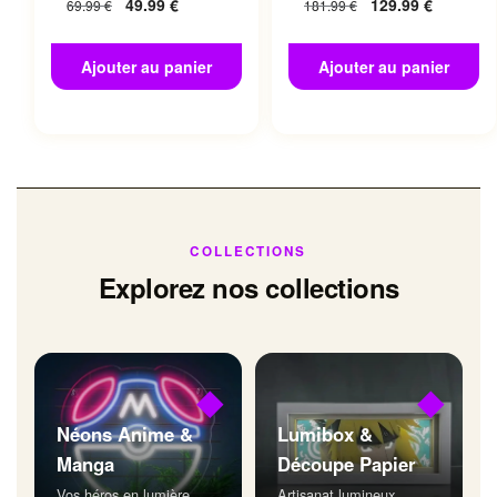
49.99
€
129.99
€
69.99
€
181.99
€
Ajouter au panier
Ajouter au panier
COLLECTIONS
Explorez nos collections
◆
◆
Néons Anime &
Lumibox &
Manga
Découpe Papier
Vos héros en lumière
Artisanat lumineux