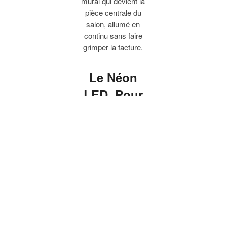
mural qui devient la
pièce centrale du
salon, allumé en
continu sans faire
grimper la facture.
Le Néon
LED, Pour
une Déco qui
Capte le
Regard
Un néon mural qui
devient la pièce
centrale du salon. Un
néon chambre qui
rassure sans éblouir.
Une enseigne néon