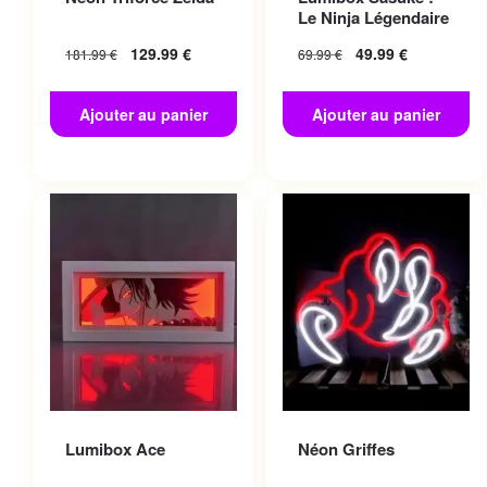
Le Ninja Légendaire
129.99
€
49.99
€
181.99
€
69.99
€
Ajouter au panier
Ajouter au panier
Lumibox Ace
Néon Griffes