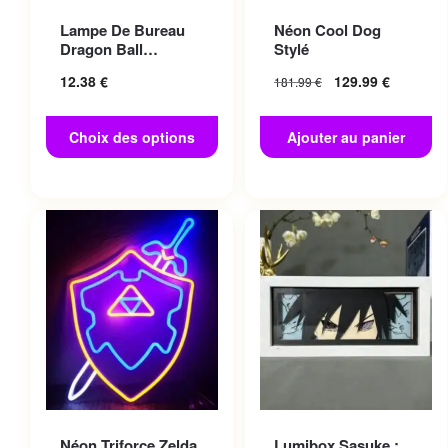
Ce produit a plusieurs
Lampe De Bureau
Néon Cool Dog
variations. Les options
Dragon Ball
Stylé
peuvent être choisies sur la
Magique
12.38
€
129.99
€
181.99
€
page du produit
Choix des options
Ajouter au panier
Néon Triforce Zelda
Lumibox Sasuke :