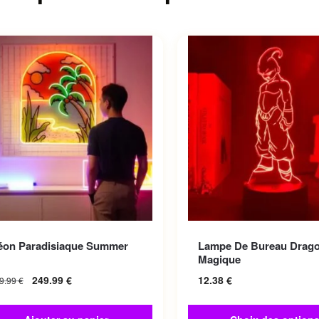
Ce produit a plusieurs var
éon Paradisiaque Summer
Lampe De Bureau Drago
Les options peuvent être 
Magique
sur la page du produit
249.99
€
12.38
€
9.99
€