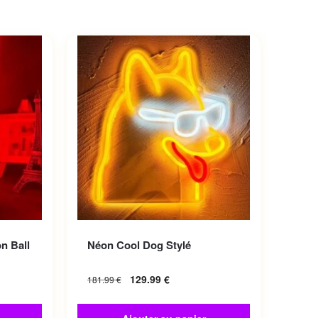
iations.
n Ball
Néon Cool Dog Stylé
choisies
129.99
€
181.99
€