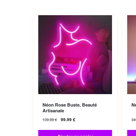
Néon Rose Buste, Beauté
N
Artisanale
99.99
€
139.99
€
34