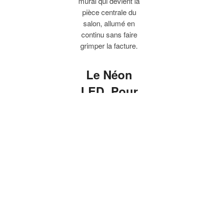
mural qui devient la
pièce centrale du
salon, allumé en
continu sans faire
grimper la facture.
Le Néon
LED, Pour
une Déco qui
Capte le
Regard
Un néon mural qui
devient la pièce
centrale du salon. Un
néon chambre qui
rassure sans éblouir.
Une enseigne néon