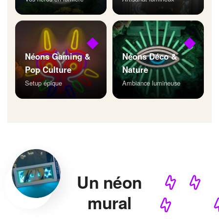
◆
◆
Néons Gaming &
Néons Déco &
Pop Culture
Nature
Setup épique
Ambiance lumineuse
Un néon
mural