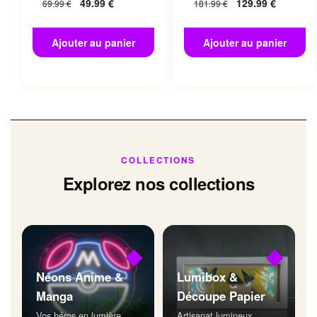
49.99
€
129.99
€
69.99
€
181.99
€
Ajouter au panier
Ajouter au panier
COLLECTIONS
Explorez nos collections
◆
◆
Néons Anime &
Lumibox &
Manga
Découpe Papier
Vos héros en lumière
Artisanat lumineux