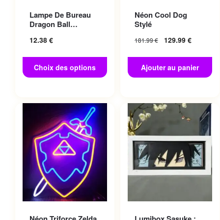
Ce produit a plusieurs
Lampe De Bureau
Néon Cool Dog
variations. Les options
Dragon Ball
Stylé
peuvent être choisies sur la
Magique
12.38
€
129.99
€
181.99
€
page du produit
Choix des options
Ajouter au panier
Néon Triforce Zelda
Lumibox Sasuke :