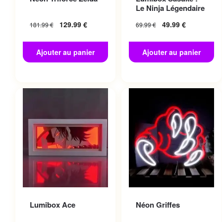
Le Ninja Légendaire
129.99
€
49.99
€
181.99
€
69.99
€
Ajouter au panier
Ajouter au panier
Lumibox Ace
Néon Griffes