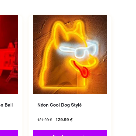
iations.
n Ball
Néon Cool Dog Stylé
choisies
129.99
€
181.99
€