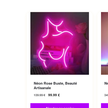
Néon Rose Buste, Beauté
N
Artisanale
99.99
€
139.99
€
34