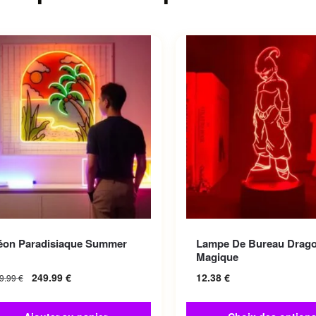
Ce produit a plusieurs var
éon Paradisiaque Summer
Lampe De Bureau Drago
Les options peuvent être 
Magique
sur la page du produit
249.99
€
12.38
€
9.99
€