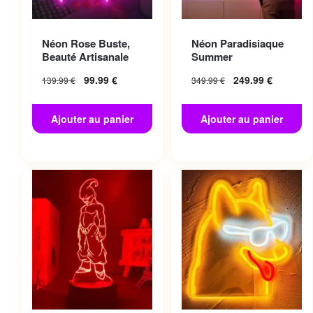
Néon Rose Buste,
Néon Paradisiaque
Beauté Artisanale
Summer
99.99
€
249.99
€
139.99
€
349.99
€
Ajouter au panier
Ajouter au panier