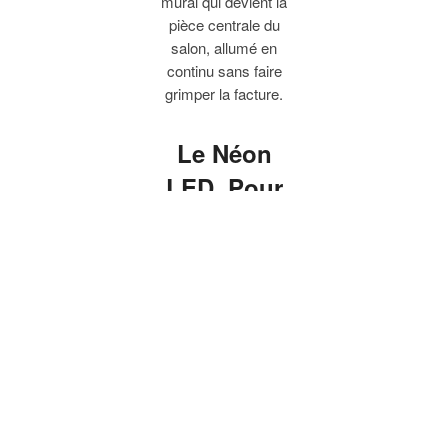
mural qui devient la
pièce centrale du
salon, allumé en
continu sans faire
grimper la facture.
Le Néon
LED, Pour
une Déco qui
Capte le
Regard
Un néon mural qui
devient la pièce
centrale du salon. Un
néon chambre qui
rassure sans éblouir.
Une enseigne néon