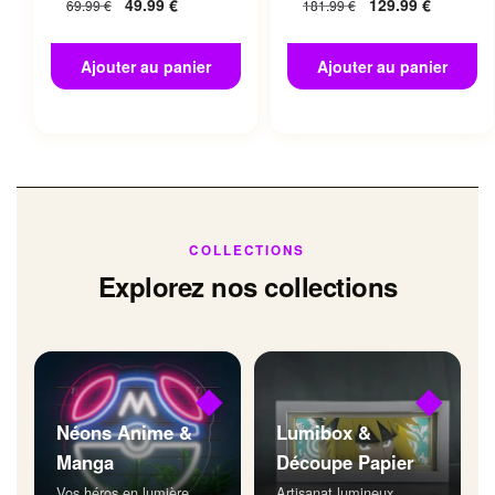
49.99
€
129.99
€
69.99
€
181.99
€
Ajouter au panier
Ajouter au panier
COLLECTIONS
Explorez nos collections
◆
◆
Néons Anime &
Lumibox &
Manga
Découpe Papier
Vos héros en lumière
Artisanat lumineux