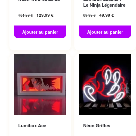
Le Ninja Légendaire
129.99
€
49.99
€
181.99
€
69.99
€
Ajouter au panier
Ajouter au panier
Lumibox Ace
Néon Griffes