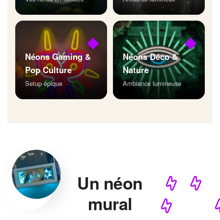
◆
◆
Néons Gaming &
Néons Déco &
Pop Culture
Nature
Setup épique
Ambiance lumineuse
Un néon
mural