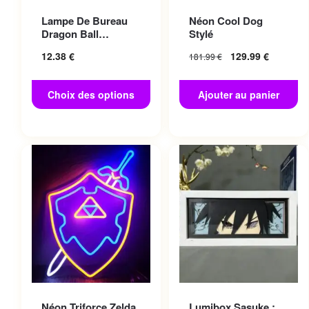
Ce produit a plusieurs
Lampe De Bureau
Néon Cool Dog
variations. Les options
Dragon Ball
Stylé
peuvent être choisies sur la
Magique
12.38
€
129.99
€
181.99
€
page du produit
Choix des options
Ajouter au panier
Néon Triforce Zelda
Lumibox Sasuke :