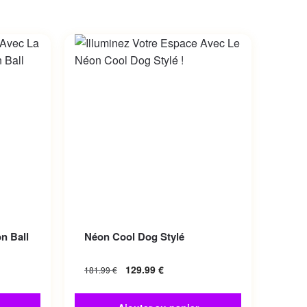
iations.
n Ball
Néon Cool Dog Stylé
choisies
129.99
€
181.99
€