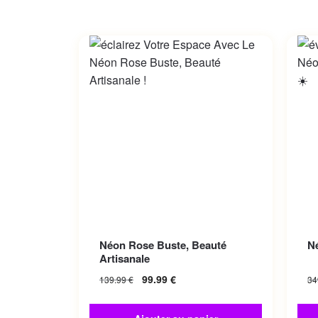
Néon Rose Buste, Beauté
N
Artisanale
99.99
€
139.99
€
34