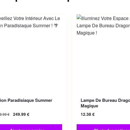
Ce produit a plusieurs var
éon Paradisiaque Summer
Lampe De Bureau Drago
Les options peuvent être 
Magique
sur la page du produit
249.99
€
12.38
€
9.99
€